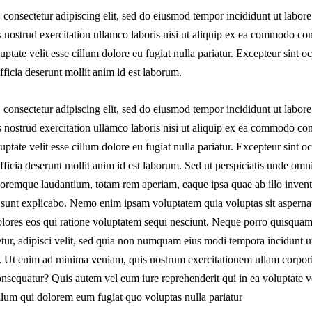
 consectetur adipiscing elit, sed do eiusmod tempor incididunt ut labore
nostrud exercitation ullamco laboris nisi ut aliquip ex ea commodo con
uptate velit esse cillum dolore eu fugiat nulla pariatur. Excepteur sint 
officia deserunt mollit anim id est laborum.
 consectetur adipiscing elit, sed do eiusmod tempor incididunt ut labore
nostrud exercitation ullamco laboris nisi ut aliquip ex ea commodo con
uptate velit esse cillum dolore eu fugiat nulla pariatur. Excepteur sint 
fficia deserunt mollit anim id est laborum. Sed ut perspiciatis unde omnis
remque laudantium, totam rem aperiam, eaque ipsa quae ab illo inventor
a sunt explicabo. Nemo enim ipsam voluptatem quia voluptas sit aspernatu
lores eos qui ratione voluptatem sequi nesciunt. Neque porro quisquam
tetur, adipisci velit, sed quia non numquam eius modi tempora incidunt 
 Ut enim ad minima veniam, quis nostrum exercitationem ullam corporis
nsequatur? Quis autem vel eum iure reprehenderit qui in ea voluptate ve
illum qui dolorem eum fugiat quo voluptas nulla pariatur