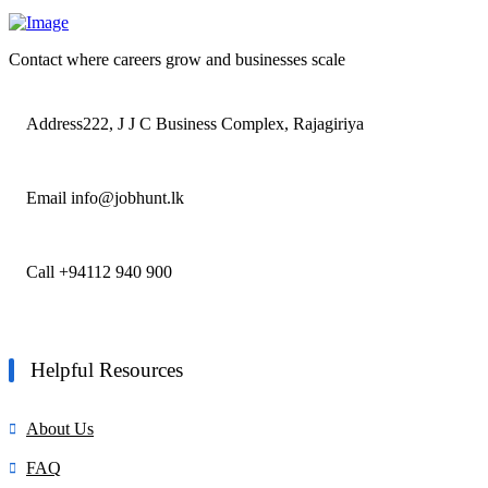
Contact where careers grow and businesses scale
Address
222, J J C Business Complex, Rajagiriya
Email
info@jobhunt.lk
Call
+94112 940 900
Helpful Resources
About Us
FAQ