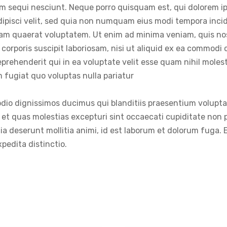
em sequi nesciunt. Neque porro quisquam est, qui dolorem ip
dipisci velit, sed quia non numquam eius modi tempora incid
am quaerat voluptatem. Ut enim ad minima veniam, quis n
corporis suscipit laboriosam, nisi ut aliquid ex ea commodi
prehenderit qui in ea voluptate velit esse quam nihil moles
 fugiat quo voluptas nulla pariatur
dio dignissimos ducimus qui blanditiis praesentium volupt
 et quas molestias excepturi sint occaecati cupiditate non p
icia deserunt mollitia animi, id est laborum et dolorum fuga
xpedita distinctio.