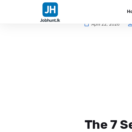
H
April 22, 2026
The 7 S