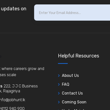
t updates on
Helpful Resources
 where careers grow and
ses scale
About Us
FAQ
ss
222, J J C Business
, Rajagiriya
Contact Us
nfo@jobhunt.lk
Coming Soon
4112 940 900