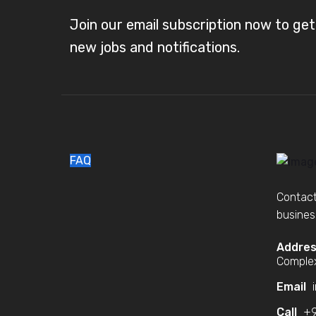
Join our email subscription now to ge
new jobs and notifications.
FAQ
Contact
busines
Addre
Complex
Email
i
Call
+9