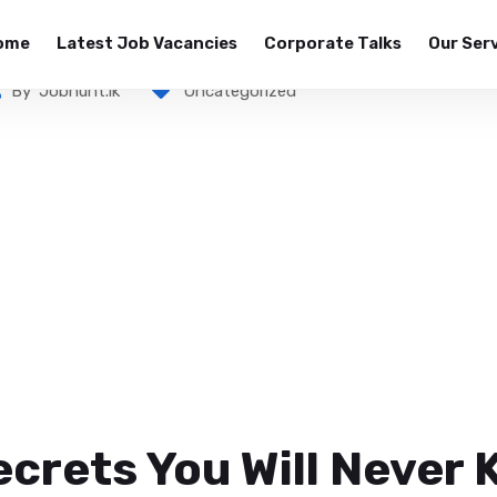
ome
Latest Job Vacancies
Corporate Talks
Our Ser
By
Jobhunt.lk
Uncategorized
ecrets You Will Never