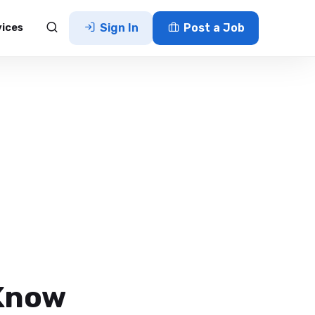
vices
Sign In
Post a Job
 Know