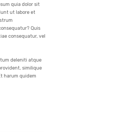
sum quia dolor sit
unt ut labore et
ostrum
 consequatur? Quis
tiae consequatur, vel
atum deleniti atque
rovident, similique
. Et harum quidem